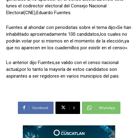
lunes el codirector electoral del Consejo Nacional
Electoral(CNE),Eduardo Fuentes.
Comparta
Comparta
Fuentes al ahondar con periodistas sobre el tema dijo»Se han
inhabilitado aproximadamente 100 candidatos,los cuales no
podrán votar por si mismos en el momento de la elección,ya
que no aparecen en los cuadernillos por existir en el censo».
Facebook
Facebook
X
X
WhatsApp
WhatsApp
Lo anterior dijo Fuentes,se valido con el censo nacional
actual,por lo tanto la mayoría de estos candidatos son
aspirantes a ser regidores en varios municipios del pais.
Síganos
Síganos
Facebook
X
WhatsApp