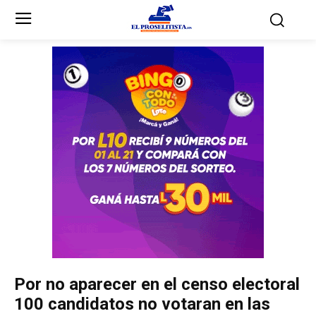
Inicio
Inicio
Partidos Políticos
Partidos Políticos
Partido Liberal
Partido Liberal
Partido Nacional
Partido Nacional
Innovación y Unidad
Innovación y Unidad
Democracia Cristiana
Democracia Cristiana
Por no aparecer en el censo electoral
Unificación Democrática
Unificación Democrática
100 candidatos no votaran en las
Anticorrupción
Anticorrupción