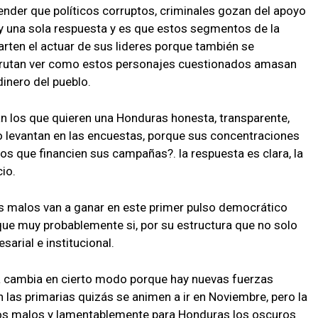
der que políticos corruptos, criminales gozan del apoyo
y una sola respuesta y es que estos segmentos de la
rten el actuar de sus lideres porque también se
sfrutan ver como estos personajes cuestionados amasan
inero del pueblo.
n los que quieren una Honduras honesta, transparente,
 levantan en las encuestas, porque sus concentraciones
os que financien sus campañas?. la respuesta es clara, la
io.
s malos van a ganar en este primer pulso democrático
 que muy probablemente si, por su estructura que no solo
esarial e institucional.
ma cambia en cierto modo porque hay nuevas fuerzas
n las primarias quizás se animen a ir en Noviembre, pero la
 los malos y lamentablemente para Honduras los oscuros