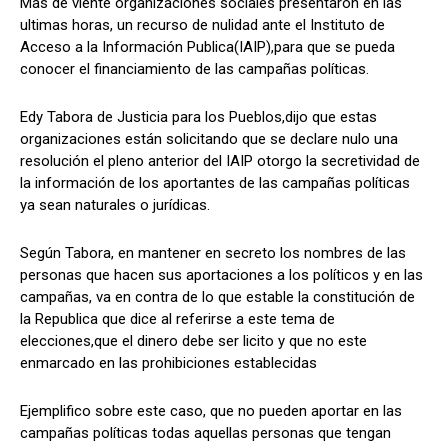
Mas de viente organizaciones sociales presentaron en las
ultimas horas, un recurso de nulidad ante el Instituto de
Acceso a la Información Publica(IAIP),para que se pueda
conocer el financiamiento de las campañas políticas.
Comparta
Comparta
Edy Tabora de Justicia para los Pueblos,dijo que estas
organizaciones están solicitando que se declare nulo una
resolución el pleno anterior del IAIP otorgo la secretividad de
la información de los aportantes de las campañas políticas
Facebook
Facebook
X
X
WhatsApp
WhatsApp
ya sean naturales o jurídicas.
Según Tabora, en mantener en secreto los nombres de las
personas que hacen sus aportaciones a los políticos y en las
Síganos
Síganos
campañas, va en contra de lo que estable la constitución de
la Republica que dice al referirse a este tema de
elecciones,que el dinero debe ser licito y que no este
enmarcado en las prohibiciones establecidas
Ejemplifico sobre este caso, que no pueden aportar en las
campañas políticas todas aquellas personas que tengan