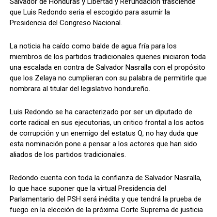
Salvador de Honduras y Libertad y Refundación trasciende
que Luis Redondo seria el escogido para asumir la
Presidencia del Congreso Nacional.
Comparta
Comparta
La noticia ha caído como balde de agua fría para los
miembros de los partidos tradicionales quienes iniciaron toda
una escalada en contra de Salvador Nasralla con el propósito
que los Zelaya no cumplieran con su palabra de permitirle que
nombrara al titular del legislativo hondureño.
Facebook
Facebook
X
X
WhatsApp
WhatsApp
Luis Redondo se ha caracterizado por ser un diputado de
corte radical en sus ejecutorias, un critico frontal a los actos
de corrupción y un enemigo del estatus Q, no hay duda que
Síganos
Síganos
esta nominación pone a pensar a los actores que han sido
aliados de los partidos tradicionales.
Redondo cuenta con toda la confianza de Salvador Nasralla,
lo que hace suponer que la virtual Presidencia del
Parlamentario del PSH será inédita y que tendrá la prueba de
fuego en la elección de la próxima Corte Suprema de justicia