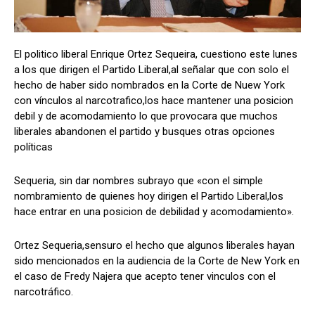
El politico liberal Enrique Ortez Sequeira, cuestiono este lunes
Comparta
Comparta
a los que dirigen el Partido Liberal,al señalar que con solo el
hecho de haber sido nombrados en la Corte de Nuew York
con vínculos al narcotrafico,los hace mantener una posicion
debil y de acomodamiento lo que provocara que muchos
liberales abandonen el partido y busques otras opciones
Facebook
Facebook
X
X
WhatsApp
WhatsApp
políticas
Sequeria, sin dar nombres subrayo que «con el simple
Síganos
Síganos
nombramiento de quienes hoy dirigen el Partido Liberal,los
hace entrar en una posicion de debilidad y acomodamiento».
Ortez Sequeria,sensuro el hecho que algunos liberales hayan
sido mencionados en la audiencia de la Corte de New York en
el caso de Fredy Najera que acepto tener vinculos con el
narcotráfico.