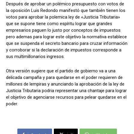
Después de aprobar un polémico presupuesto con votos de
la oposición Luis Redondo manifestó que también tienen los
votos para aprobar la polemica ley de «Justicia Tributaria»
que se supone tiene como espíritu lograr que grandes
Comparta
Comparta
empresarios paguen lo justo por conceptos de impuestos
pero ademas para lograr este objetivo la normativa establece
que se suspenda el secreto bancario para cruzar información
y corroborar si la declaración de impuestos corresponde a
sus multimillonarios ingresos.
Facebook
Facebook
X
X
WhatsApp
WhatsApp
Otra versión sugiere que el partido de gobierno va a una
delicada campaña y para quedarse en el poder requieren de
Síganos
Síganos
millones de lempiras y anunciando la aprobación de la ley de
Justicia Tributaria podria representar una chantaje para lograr
el objetivo de agenciarse recursos para pelear quedarse en el
poder.