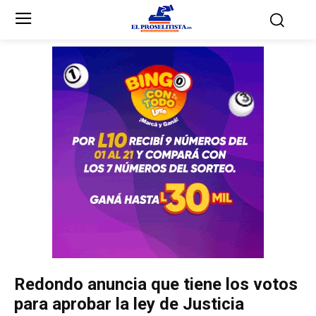
Inicio
Inicio
Partidos Políticos
Partidos Políticos
Partido Liberal
Partido Liberal
Partido Nacional
Partido Nacional
Innovación y Unidad
Innovación y Unidad
Democracia Cristiana
Democracia Cristiana
Redondo anuncia que tiene los votos
Unificación Democrática
Unificación Democrática
para aprobar la ley de Justicia
Anticorrupción
Anticorrupción