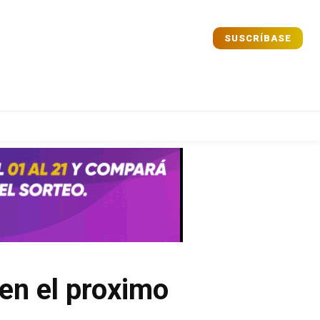
SUSCRÍBASE
Comparta
Comparta
Facebook
Facebook
X
X
WhatsApp
WhatsApp
en el proximo