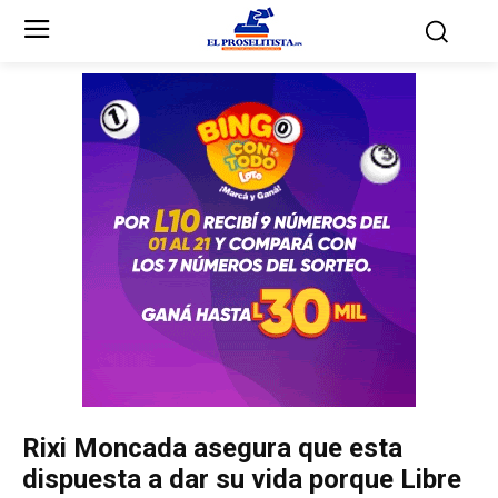
Inicio
Inicio
Partidos Políticos
Partidos Políticos
Partido Liberal
Partido Liberal
Partido Nacional
Partido Nacional
Innovación y Unidad
Innovación y Unidad
Democracia Cristiana
Democracia Cristiana
Rixi Moncada asegura que esta
Unificación Democrática
Unificación Democrática
dispuesta a dar su vida porque Libre
Anticorrupción
Anticorrupción