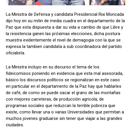
La Ministra de Defensa y candidata Presidencial Rixi Moncada
dijo hoy en su mitin de media cuadra en el departamento de la
Comparta
Comparta
Paz que esta dispuesta a dar su vida a cambio de que Libre y
la resistencia ganen las próximas elecciones, dicha postura
muestra evidentemente el nivel de demagogia con la que se
expresa la tambien candidata a sub coordinadora del partido
oficialista.
Facebook
Facebook
X
X
WhatsApp
WhatsApp
La Ministra incluyo en su discurso el tema de los
fideicomisos poniendo en evidencia que esta mal asesorada,
básico los discursos políticos se regionalizan en este caso
Síganos
Síganos
en particular en el departamento de la Paz hay que hablarles
de café, de como se puede sacar el grano de las montañas
con mejores carreteras, de producción agricola, de
programas sociales que reduzcan la terrible pobreza que
existe, como llevar una o varias Universidades que permitan a
muchos jovenes graduarse sin tener que viajar a las grandes
ciudades.