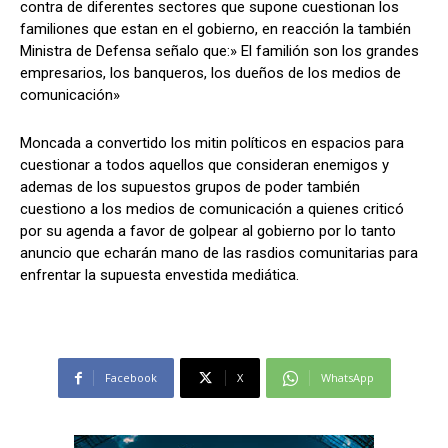
contra de diferentes sectores que supone cuestionan los
familiones que estan en el gobierno, en reacción la también
Ministra de Defensa señalo que:» El familión son los grandes
empresarios, los banqueros, los dueños de los medios de
Comparta
Comparta
comunicación»
Moncada a convertido los mitin políticos en espacios para
cuestionar a todos aquellos que consideran enemigos y
ademas de los supuestos grupos de poder también
Facebook
Facebook
X
X
WhatsApp
WhatsApp
cuestiono a los medios de comunicación a quienes criticó
por su agenda a favor de golpear al gobierno por lo tanto
anuncio que echarán mano de las rasdios comunitarias para
enfrentar la supuesta envestida mediática.
Síganos
Síganos
Facebook
X
WhatsApp