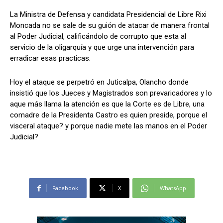
La Ministra de Defensa y candidata Presidencial de Libre Rixi
Moncada no se sale de su guión de atacar de manera frontal
al Poder Judicial, calificándolo de corrupto que esta al
Comparta
Comparta
servicio de la oligarquía y que urge una intervención para
erradicar esas practicas.
Hoy el ataque se perpetró en Juticalpa, Olancho donde
insistió que los Jueces y Magistrados son prevaricadores y lo
Facebook
Facebook
X
X
WhatsApp
WhatsApp
aque más llama la atención es que la Corte es de Libre, una
comadre de la Presidenta Castro es quien preside, porque el
visceral ataque? y porque nadie mete las manos en el Poder
Judicial?
Síganos
Síganos
Facebook
X
WhatsApp