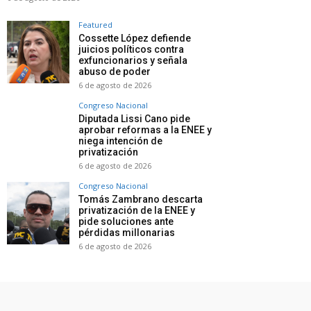
Featured
Cossette López defiende
juicios políticos contra
exfuncionarios y señala
abuso de poder
6 de agosto de 2026
Congreso Nacional
Diputada Lissi Cano pide
aprobar reformas a la ENEE y
niega intención de
privatización
6 de agosto de 2026
Congreso Nacional
Tomás Zambrano descarta
privatización de la ENEE y
pide soluciones ante
pérdidas millonarias
6 de agosto de 2026