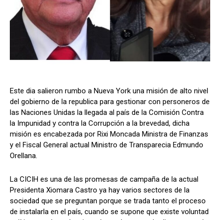
Comparta
Comparta
Este dia salieron rumbo a Nueva York una misión de alto nivel
Facebook
Facebook
X
X
WhatsApp
WhatsApp
del gobierno de la republica para gestionar con personeros de
las Naciones Unidas la llegada al país de la Comisión Contra
la Impunidad y contra la Corrupción a la brevedad, dicha
misión es encabezada por Rixi Moncada Ministra de Finanzas
Síganos
Síganos
y el Fiscal General actual Ministro de Transparecia Edmundo
Orellana.
La CICIH es una de las promesas de campaña de la actual
Presidenta Xiomara Castro ya hay varios sectores de la
sociedad que se preguntan porque se trada tanto el proceso
de instalarla en el país, cuando se supone que existe voluntad