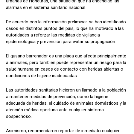
urbanas de Honduras, una situación que ha encendido las
alarmas en el sistema sanitario nacional.
De acuerdo con la información preliminar, se han identificado
Comparta
Comparta
casos en distintos puntos del país, lo que ha motivado a las
autoridades a reforzar las medidas de vigilancia
epidemiológica y prevención para evitar su propagación.
El gusano barrenador es una plaga que afecta principalmente
Facebook
Facebook
X
X
WhatsApp
WhatsApp
a animales, pero también puede representar un riesgo para la
salud humana en casos de contacto con heridas abiertas o
condiciones de higiene inadecuadas.
Síganos
Síganos
Las autoridades sanitarias hicieron un llamado a la población
a mantener medidas de prevención, como la higiene
adecuada de heridas, el cuidado de animales domésticos y la
atención médica oportuna ante cualquier síntoma
sospechoso.
Asimismo, recomendaron reportar de inmediato cualquier