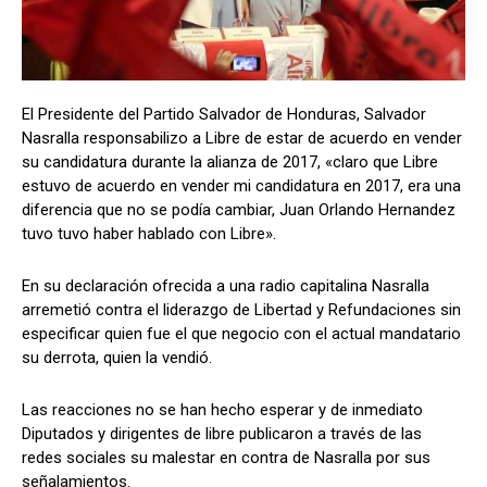
Comparta
Comparta
El Presidente del Partido Salvador de Honduras, Salvador
Nasralla responsabilizo a Libre de estar de acuerdo en vender
su candidatura durante la alianza de 2017, «claro que Libre
estuvo de acuerdo en vender mi candidatura en 2017, era una
diferencia que no se podía cambiar, Juan Orlando Hernandez
Facebook
Facebook
X
X
WhatsApp
WhatsApp
tuvo tuvo haber hablado con Libre».
En su declaración ofrecida a una radio capitalina Nasralla
Síganos
Síganos
arremetió contra el liderazgo de Libertad y Refundaciones sin
especificar quien fue el que negocio con el actual mandatario
su derrota, quien la vendió.
Las reacciones no se han hecho esperar y de inmediato
Diputados y dirigentes de libre publicaron a través de las
redes sociales su malestar en contra de Nasralla por sus
señalamientos.