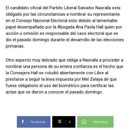
El candidato oficial del Partido Liberal Salvador Nasralla esta
obligado por las circunstancias a nombrar su representante
en el Consejo Nacional Electoral esto debido al lamentable
Comparta
Comparta
papel desempañado por la Abogada Ana Paola Hall quien por
acción u omisión es responsable del caos electoral que se
dio el pasado domingo durante el desarrollo de las elecciones
primarias.
Facebook
Facebook
X
X
WhatsApp
WhatsApp
Otro aspecto muy delicado que obliga a Nasralla a proceder a
nombrar una persona de su entera confianza es el hecho que
la Consejera Hall se coludió abiertamente con Libre al
prestarse a seguir la linea impuesta por Mel Zelaya de que
Síganos
Síganos
fuese obligatorio el uso del biométrico para certificar las
actas que se dieron a conocer el pasado domingo.
Facebook
X
WhatsApp