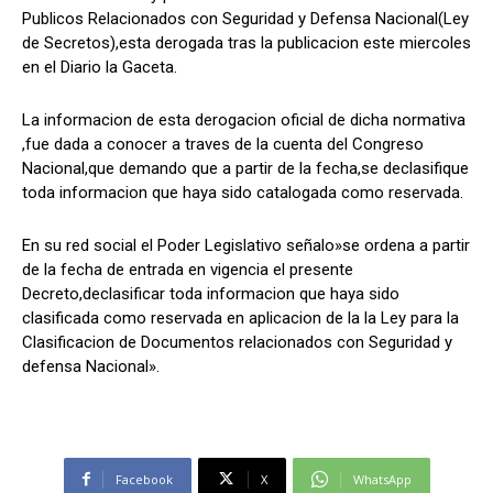
Publicos Relacionados con Seguridad y Defensa Nacional(Ley
de Secretos),esta derogada tras la publicacion este miercoles
en el Diario la Gaceta.
Comparta
Comparta
La informacion de esta derogacion oficial de dicha normativa
,fue dada a conocer a traves de la cuenta del Congreso
Nacional,que demando que a partir de la fecha,se declasifique
toda informacion que haya sido catalogada como reservada.
Facebook
Facebook
X
X
WhatsApp
WhatsApp
En su red social el Poder Legislativo señalo»se ordena a partir
de la fecha de entrada en vigencia el presente
Decreto,declasificar toda informacion que haya sido
Síganos
Síganos
clasificada como reservada en aplicacion de la la Ley para la
Clasificacion de Documentos relacionados con Seguridad y
defensa Nacional».
Facebook
X
WhatsApp