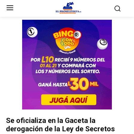
Inicio
Inicio
Partidos Políticos
Partidos Políticos
Partido Liberal
Partido Liberal
Partido Nacional
Partido Nacional
Innovación y Unidad
Innovación y Unidad
Democracia Cristiana
Democracia Cristiana
Se oficializa en la Gaceta la
Unificación Democrática
Unificación Democrática
derogación de la Ley de Secretos
Anticorrupción
Anticorrupción