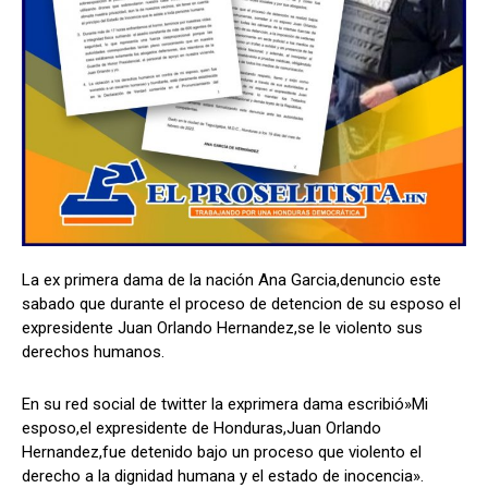
Comparta
Comparta
Facebook
Facebook
X
X
WhatsApp
WhatsApp
La ex primera dama de la nación Ana Garcia,denuncio este
Síganos
Síganos
sabado que durante el proceso de detencion de su esposo el
expresidente Juan Orlando Hernandez,se le violento sus
derechos humanos.
En su red social de twitter la exprimera dama escribió»Mi
esposo,el expresidente de Honduras,Juan Orlando
Hernandez,fue detenido bajo un proceso que violento el
derecho a la dignidad humana y el estado de inocencia».