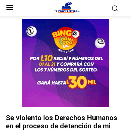
Inicio
Inicio
Partidos Políticos
Partidos Políticos
Partido Liberal
Partido Liberal
Partido Nacional
Partido Nacional
Innovación y Unidad
Innovación y Unidad
Democracia Cristiana
Democracia Cristiana
Se violento los Derechos Humanos
Unificación Democrática
Unificación Democrática
en el proceso de detención de mi
Anticorrupción
Anticorrupción