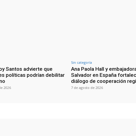
Sin categoría
oy Santos advierte que
Ana Paola Hall y embajadora
s políticas podrían debilitar
Salvador en España fortale
rno
diálogo de cooperación reg
de 2026
7 de agosto de 2026