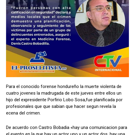
Comparta
Comparta
Facebook
Facebook
X
X
WhatsApp
WhatsApp
Síganos
Síganos
Para el conocido forense hondureño la muerte violenta de
cuatro jovenes la madrugada de este jueves entre ellos un
hijo del expresidente Porfirio Lobo Sosa,fue planificada por
profesionales que que sabian que hacer segun revela la
ecena del crimen.
De acuerdo con Castro Bobadia «hay una comunicacion para
el evento en la que hay un actor uno y un actor dos, hay una