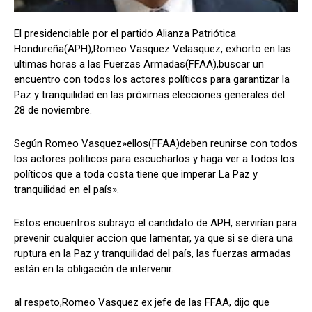
El presidenciable por el partido Alianza Patriótica
Hondureña(APH),Romeo Vasquez Velasquez, exhorto en las
Comparta
Comparta
ultimas horas a las Fuerzas Armadas(FFAA),buscar un
encuentro con todos los actores políticos para garantizar la
Paz y tranquilidad en las próximas elecciones generales del
28 de noviembre.
Facebook
Facebook
X
X
WhatsApp
WhatsApp
Según Romeo Vasquez»ellos(FFAA)deben reunirse con todos
los actores politicos para escucharlos y haga ver a todos los
políticos que a toda costa tiene que imperar La Paz y
tranquilidad en el país».
Síganos
Síganos
Estos encuentros subrayo el candidato de APH, servirían para
prevenir cualquier accion que lamentar, ya que si se diera una
ruptura en la Paz y tranquilidad del país, las fuerzas armadas
están en la obligación de intervenir.
al respeto,Romeo Vasquez ex jefe de las FFAA, dijo que