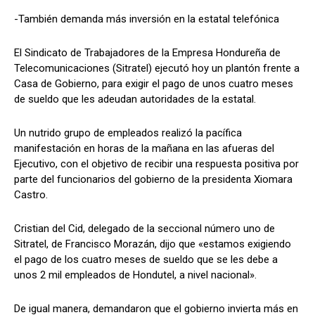
-También demanda más inversión en la estatal telefónica
El Sindicato de Trabajadores de la Empresa Hondureña de
Comparta
Comparta
Telecomunicaciones (Sitratel) ejecutó hoy un plantón frente a
Casa de Gobierno, para exigir el pago de unos cuatro meses
de sueldo que les adeudan autoridades de la estatal.
Un nutrido grupo de empleados realizó la pacífica
Facebook
Facebook
X
X
WhatsApp
WhatsApp
manifestación en horas de la mañana en las afueras del
Ejecutivo, con el objetivo de recibir una respuesta positiva por
parte del funcionarios del gobierno de la presidenta Xiomara
Castro.
Síganos
Síganos
Cristian del Cid, delegado de la seccional número uno de
Sitratel, de Francisco Morazán, dijo que «estamos exigiendo
el pago de los cuatro meses de sueldo que se les debe a
unos 2 mil empleados de Hondutel, a nivel nacional».
De igual manera, demandaron que el gobierno invierta más en