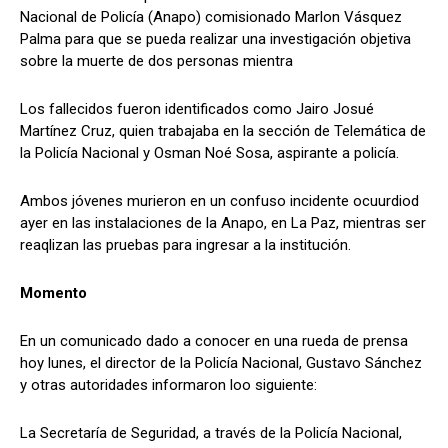
Nacional de Policía (Anapo) comisionado Marlon Vásquez
Palma para que se pueda realizar una investigación objetiva
sobre la muerte de dos personas mientra
Comparta
Comparta
Los fallecidos fueron identificados como Jairo Josué
Martínez Cruz, quien trabajaba en la sección de Telemática de
la Policía Nacional y Osman Noé Sosa, aspirante a policía.
Facebook
Facebook
X
X
WhatsApp
WhatsApp
Ambos jóvenes murieron en un confuso incidente ocuurdiod
ayer en las instalaciones de la Anapo, en La Paz, mientras ser
reaqlizan las pruebas para ingresar a la institución.
Síganos
Síganos
Momento
En un comunicado dado a conocer en una rueda de prensa
hoy lunes, el director de la Policía Nacional, Gustavo Sánchez
y otras autoridades informaron loo siguiente:
La Secretaría de Seguridad, a través de la Policía Nacional,