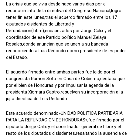
La crisis que se vivia desde hace varios dias por el
reconociminto de la directiva del Congreso Nacional,logro
tener fin este lunes,tras el acuerdo firmado entre los 17
diputados disidentes de Libertad y
Comparta
Comparta
Refundacion(Libre),encabezados por Jorge Calix y el
coordinador de ese Partido político Manuel Zelaya
Rosales,donde anuncian que se unen a su bancada
reconociendo a Luis Redondo como presidente de es poder
del Estado.
Facebook
Facebook
X
X
WhatsApp
WhatsApp
El acuerdo firmado entre ambas partes fue leido por el
congresista Ramon Soto en Casa de Gobierno,destaca que
Síganos
Síganos
por el bien de Honduras y por impulsar la agenda de la
presidenta Xiomara Castro,resuelven su incorporación a la
jujta directica de Luis Redondo.
Este acuerdo denominado»UNIDAD POLITICA PARTIDARIA
PARA LA REFUNDACION DE HONDURAS»,fue firmado por el
diputado Jorge Calix y el coordinador general de Libre y el
resto de los diputados disisdentes,resaltando la ausencia de