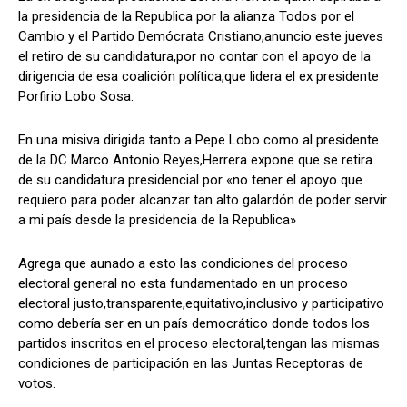
la presidencia de la Republica por la alianza Todos por el
Cambio y el Partido Demócrata Cristiano,anuncio este jueves
el retiro de su candidatura,por no contar con el apoyo de la
dirigencia de esa coalición política,que lidera el ex presidente
Comparta
Comparta
Porfirio Lobo Sosa.
En una misiva dirigida tanto a Pepe Lobo como al presidente
de la DC Marco Antonio Reyes,Herrera expone que se retira
de su candidatura presidencial por «no tener el apoyo que
Facebook
Facebook
X
X
WhatsApp
WhatsApp
requiero para poder alcanzar tan alto galardón de poder servir
a mi país desde la presidencia de la Republica»
Síganos
Síganos
Agrega que aunado a esto las condiciones del proceso
electoral general no esta fundamentado en un proceso
electoral justo,transparente,equitativo,inclusivo y participativo
como debería ser en un país democrático donde todos los
partidos inscritos en el proceso electoral,tengan las mismas
condiciones de participación en las Juntas Receptoras de
votos.