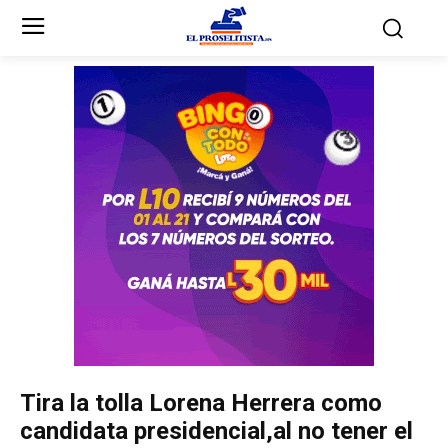
Inicio
Inicio
Partidos Políticos
Partidos Políticos
Partido Liberal
Partido Liberal
Partido Nacional
Partido Nacional
Innovación y Unidad
Innovación y Unidad
Democracia Cristiana
Democracia Cristiana
Tira la tolla Lorena Herrera como
Unificación Democrática
Unificación Democrática
candidata presidencial,al no tener el
Anticorrupción
Anticorrupción