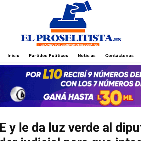
Inicio
Partidos Políticos
Noticias
Contáctenos
Suscríbase a nuestro boletín
Suscríbase a nuestro boletín
Manténgase informado de nuestro contenido,
Manténgase informado de nuestro contenido,
recibiendo noticias directamente en su correo
recibiendo noticias directamente en su correo
electrónico.
electrónico.
 y le da luz verde al dipu
Suscribirse
Suscribirse