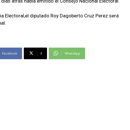
 dias atrás habia emitido el Consejo Nacional Electoral.
cia Electoral,el diputado Roy Dagoberto Cruz Perez será
al.
Facebook
X
WhatsApp