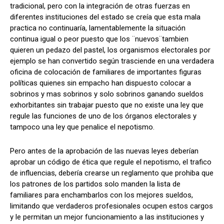
tradicional, pero con la integración de otras fuerzas en
diferentes instituciones del estado se creía que esta mala
practica no continuaría, lamentablemente la situación
continua igual o peor puesto que los ¨nuevos¨tambien
Comparta
Comparta
quieren un pedazo del pastel, los organismos electorales por
ejemplo se han convertido según trasciende en una verdadera
oficina de colocación de familiares de importantes figuras
políticas quienes sin empacho han dispuesto colocar a
sobrinos y mas sobrinos y solo sobrinos ganando sueldos
Facebook
Facebook
X
X
WhatsApp
WhatsApp
exhorbitantes sin trabajar puesto que no existe una ley que
regule las funciones de uno de los órganos electorales y
tampoco una ley que penalice el nepotismo.
Síganos
Síganos
Pero antes de la aprobación de las nuevas leyes deberían
aprobar un código de ética que regule el nepotismo, el trafico
de influencias, debería crearse un reglamento que prohiba que
los patrones de los partidos solo manden la lista de
familiares para enchambarlos con los mejores sueldos,
limitando que verdaderos profesionales ocupen estos cargos
y le permitan un mejor funcionamiento a las instituciones y