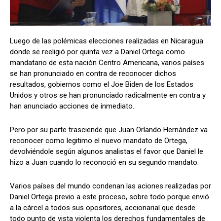
Luego de las polémicas elecciones realizadas en Nicaragua
Comparta
Comparta
donde se reeligió por quinta vez a Daniel Ortega como
mandatario de esta nación Centro Americana, varios países
se han pronunciado en contra de reconocer dichos
resultados, gobiernos como el Joe Biden de los Estados
Unidos y otros se han pronunciado radicalmente en contra y
Facebook
Facebook
X
X
WhatsApp
WhatsApp
han anunciado acciones de inmediato.
Pero por su parte trasciende que Juan Orlando Hernández va
Síganos
Síganos
reconocer como legitimo el nuevo mandato de Ortega,
devolviéndole según algunos analistas el favor que Daniel le
hizo a Juan cuando lo reconoció en su segundo mandato.
Varios países del mundo condenan las aciones realizadas por
Daniel Ortega previo a este proceso, sobre todo porque envió
a la cárcel a todos sus opositores, accionarial que desde
todo punto de vista violenta los derechos fundamentales de