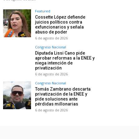
Featured
Cossette López defiende
juicios políticos contra
exfuncionarios y señala
abuso de poder
6 de agosto de 2026
Congreso Nacional
Diputada Lissi Cano pide
aprobar reformas a la ENEE y
niega intención de
privatización
6 de agosto de 2026
Congreso Nacional
Tomás Zambrano descarta
privatización de la ENEE y
pide soluciones ante
pérdidas millonarias
6 de agosto de 2026