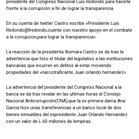
presidente del Congreso Nacional Luis Redondo para hacerle
frente a la corrupción a fin de lograr la transparencia.
En su cuenta de twitter Castro escribe «Presidente Luis
Comparta
Comparta
Redondo@lredondo,cuente con nuestro apoyo en el combate
a la corrupcion,para lograr la transparencia».
La reaccion de la presidenta Xiomara Castro se da tras la
advertencia que hizo el titular del legislativo a las instituciones
Facebook
Facebook
X
X
WhatsApp
WhatsApp
bancarias que incurren en delitos al estar moviendo
propiedades del «narcotraficante Juan orlando hernandez»
Síganos
Síganos
La advertencia del presidente del Congreso Nacional a la
banca se da tras revelar en las ultimas horas el Consejo
Nacional Anticorrupción(CNA),que la ex primera dama Ana
Garcia hizo unas transferencias a un banco local de dos
bienes inmuebles del expresidente Juan Orlando Hernandez
con un valor de L 60 millones de lempiras.