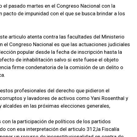
o el pasado martes en el Congreso Nacional con la
un pacto de impunidad con el que se busca brindar a los
te articulo atenta contra las facultades del Ministerio
en el Congreso Nacional es que las actuaciones judiciales
ección popular desde la fecha de inscripción hasta la
efecto de inhabilitación salvo si este fuese el objeto
tencia firme condenatoria de la comisión de un delito o
ca.
 estos profesionales del derecho que pidieron el
s corruptos y lavadores de activos como Yani Rosenthal y
y alcaldes en las próximas elecciones generales,
 con la participación de políticos de los partidos
ado con esa interpretación del articulo 312,la Fiscalía
rponer un recurso de inconstitucionalidad en contra de