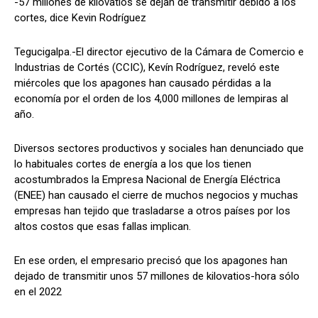
-57 millones de kilovatios se dejan de transmitir debido a los
cortes, dice Kevin Rodríguez
Tegucigalpa.-El director ejecutivo de la Cámara de Comercio e
Comparta
Comparta
Industrias de Cortés (CCIC), Kevín Rodríguez, reveló este
miércoles que los apagones han causado pérdidas a la
economía por el orden de los 4,000 millones de lempiras al
año.
Facebook
Facebook
X
X
WhatsApp
WhatsApp
Diversos sectores productivos y sociales han denunciado que
lo habituales cortes de energía a los que los tienen
acostumbrados la Empresa Nacional de Energía Eléctrica
(ENEE) han causado el cierre de muchos negocios y muchas
Síganos
Síganos
empresas han tejido que trasladarse a otros países por los
altos costos que esas fallas implican.
En ese orden, el empresario precisó que los apagones han
dejado de transmitir unos 57 millones de kilovatios-hora sólo
en el 2022