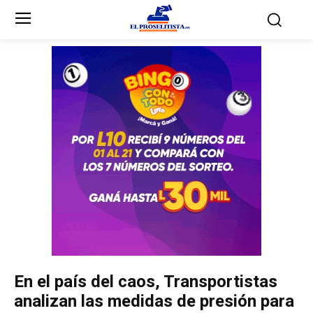
Inicio
Inicio
Partidos Políticos
Partidos Políticos
Partido Liberal
Partido Liberal
Partido Nacional
Partido Nacional
Innovación y Unidad
Innovación y Unidad
Democracia Cristiana
Democracia Cristiana
En el país del caos, Transportistas
Unificación Democrática
Unificación Democrática
analizan las medidas de presión para
Anticorrupción
Anticorrupción