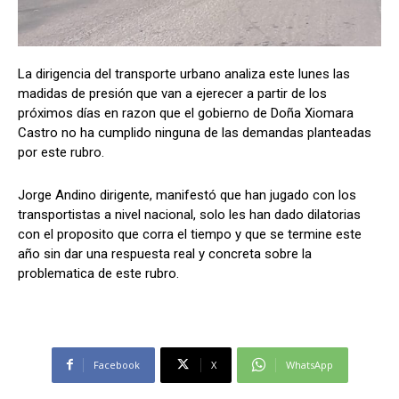
La dirigencia del transporte urbano analiza este lunes las
Comparta
Comparta
madidas de presión que van a ejerecer a partir de los
próximos días en razon que el gobierno de Doña Xiomara
Castro no ha cumplido ninguna de las demandas planteadas
por este rubro.
Facebook
Facebook
X
X
WhatsApp
WhatsApp
Jorge Andino dirigente, manifestó que han jugado con los
transportistas a nivel nacional, solo les han dado dilatorias
con el proposito que corra el tiempo y que se termine este
Síganos
Síganos
año sin dar una respuesta real y concreta sobre la
problematica de este rubro.
Facebook
X
WhatsApp