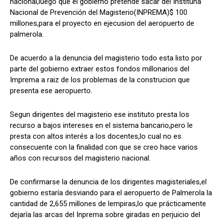
nacional,luego que el gobierno pretende sacar del Instituna
Nacional de Prevención del Magisterio(INPREMA)$ 100
millones,para el proyecto en ejecusion del aeropuerto de
palmerola.
Comparta
Comparta
De acuerdo a la denuncia del magisterio todo esta listo por
parte del gobierno extraer estos fondos millonarios del
Imprema a raiz de los problemas de la construcion que
presenta ese aeropuerto.
Facebook
Facebook
X
X
WhatsApp
WhatsApp
Segun dirigentes del magisterio ese instituto presta los
recurso a bajos intereses en el sistema bancario,pero le
presta con altos interés a los docentes,lo cual no es
Síganos
Síganos
consecuente con la finalidad con que se creo hace varios
años con recursos del magisterio nacional.
De confirmarse la denuncia de los dirigentes magisteriales,el
gobierno estaría desviando para el aeropuerto de Palmerola la
cantidad de 2,655 millones de lempiras,lo que prácticamente
dejaría las arcas del Inprema sobre giradas en perjuicio del