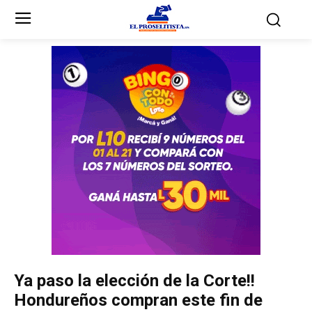
Inicio
Inicio
Partidos Políticos
Partidos Políticos
Partido Liberal
Partido Liberal
Partido Nacional
Partido Nacional
Innovación y Unidad
Innovación y Unidad
Democracia Cristiana
Democracia Cristiana
Ya paso la elección de la Corte!!
Unificación Democrática
Unificación Democrática
Hondureños compran este fin de
Anticorrupción
Anticorrupción