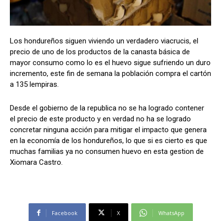
Los hondureños siguen viviendo un verdadero viacrucis, el
Comparta
Comparta
precio de uno de los productos de la canasta básica de
mayor consumo como lo es el huevo sigue sufriendo un duro
incremento, este fin de semana la población compra el cartón
a 135 lempiras.
Facebook
Facebook
X
X
WhatsApp
WhatsApp
Desde el gobierno de la republica no se ha logrado contener
el precio de este producto y en verdad no ha se logrado
concretar ninguna acción para mitigar el impacto que genera
Síganos
Síganos
en la economía de los hondureños, lo que si es cierto es que
muchas familias ya no consumen huevo en esta gestion de
Xiomara Castro.
Facebook
X
WhatsApp